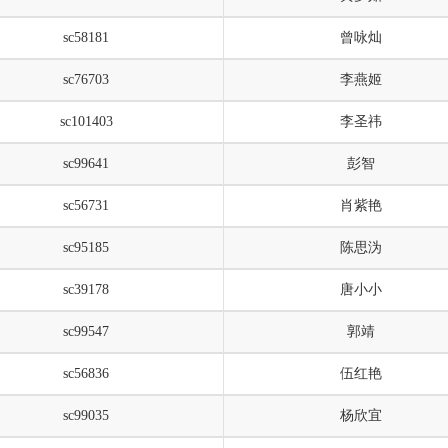
sc58181
曾咏灿
sc76703
李燕姬
sc101403
李圣祎
sc99641
彭智
sc56731
肖紫艳
sc95185
陈思沩
sc39178
唐小小
sc99547
郭靖
sc56836
伍红艳
sc99035
杨欣宜