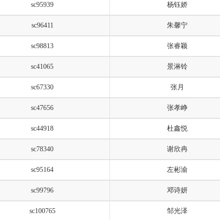
sc95939
杨钰娇
sc96411
朱馨宁
sc98813
张睿颖
sc41065
景淋铃
sc67330
张月
sc47656
张孝峥
sc44918
杜鑫悦
sc78340
谢欣冉
sc95164
左彬渝
sc99796
邓诗妍
sc100765
邹光泽