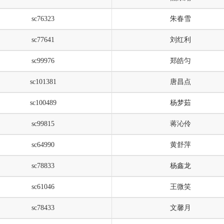
sc76323
朱春雪
sc77641
刘红利
sc99976
郑皓匀
sc101381
唐昌点
sc100489
杨梦茹
sc99815
蒋沁伶
sc64990
黄舒萍
sc78833
杨鑫龙
sc61046
王微笑
sc78433
文馨月