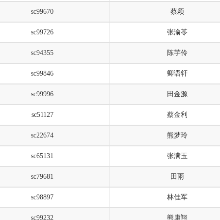
sc99670
蔡颖
sc99726
张渝苓
sc94355
陈芋伶
sc99846
卿语轩
sc99996
田金源
sc51127
蔡金利
sc22674
熊梦玲
sc65131
张满玉
sc79681
田雨
sc98897
林佳军
sc99232
熊康翔