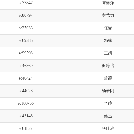
sc77847
陈丽萍
sc80797
幸弋力
sc27636
陈缘
sc69286
邓楠
sc99593
王婧
sc46860
田静怡
sc40424
曾馨
sc44028
杨若闲
sc100736
李静
sc43146
吴迅
sc64827
张佳玲