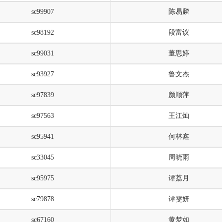
sc99907
陈易麟
sc98192
段富议
sc99031
董思婷
sc93927
鲁文杰
sc97839
颜顺萍
sc97563
王江灿
sc95941
何林鑫
sc33045
周晓雨
sc95975
谭荔月
sc79878
谭雯妍
sc67160
黄梦如