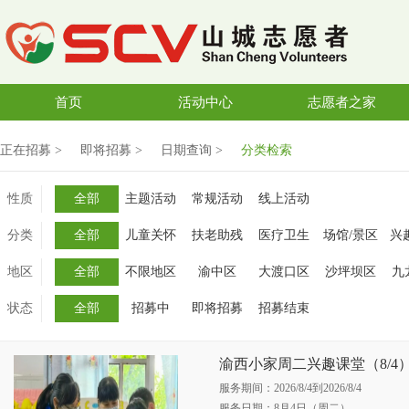
首页
活动中心
志愿者之家
正在招募 >
即将招募 >
日期查询 >
分类检索
性质
全部
主题活动
常规活动
线上活动
分类
全部
儿童关怀
扶老助残
医疗卫生
场馆/景区
兴
地区
全部
不限地区
渝中区
大渡口区
沙坪坝区
九
状态
全部
招募中
即将招募
招募结束
渝西小家周二兴趣课堂（8/4
服务期间：2026/8/4到2026/8/4
服务日期：8月4日（周二）