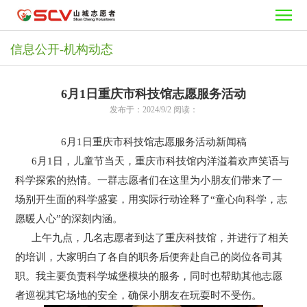
首
页
志
信息公开-机构动态
愿
需
6月1日重庆市科技馆志愿服务活动
者
要
活
发布于：2024/9/2 阅读：
之
志
动
公
6月1日重庆市科技馆志愿服务活动新闻稿
6月1日，儿童节当天，重庆市科技馆内洋溢着欢声笑语与
家
愿
中
益
加
科学探索的热情。一群志愿者们在这里为小朋友们带来了一
场别开生面的科学盛宴，用实际行动诠释了“童心向科学，志
者
心
项
入
信
愿暖人心”的深刻内涵。
目
我
息
关
上午九点，几名志愿者到达了重庆科技馆，并进行了相关
的培训，大家明白了各自的职务后便奔赴自己的岗位各司其
们
公
于
职。我主要负责科学城堡模块的服务，同时也帮助其他志愿
者巡视其它场地的安全，确保小朋友在玩耍时不受伤。
开
我