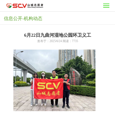
首
页
志
信息公开-机构动态
愿
需
6月22日九曲河湿地公园环卫义工
者
要
活
发布于：2025/6/24 阅读：7735
之
志
动
公
家
愿
中
益
加
者
心
项
入
信
目
我
息
关
们
公
于
开
我