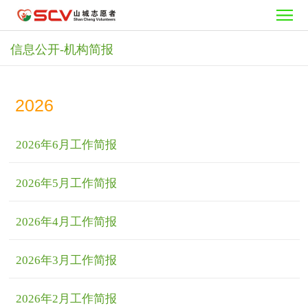
首
页
志
信息公开-机构简报
愿
需
2026
者
要
活
之
志
动
公
2026年6月工作简报
家
愿
中
益
加
2026年5月工作简报
者
心
项
入
信
2026年4月工作简报
目
我
息
关
2026年3月工作简报
们
公
于
开
2026年2月工作简报
我